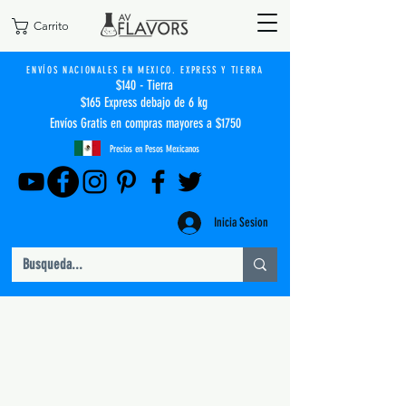
Carrito
ENVÍOS NACIONALES EN MEXICO. EXPRESS Y TIERRA
$140 - Tierra
$165 Express debajo de 6 kg
Envíos Gratis en compras mayores a $1750
Precios en Pesos Mexicanos
Inicia Sesion