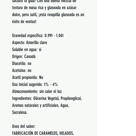
saciará tu gula! Con una buena mezcla de
textura de masa rica y glaseada en azúcar
dulce, pero sutil, ¡esta rosquilla glaseada es un
éxito de ventas!
Gravedad específica: 0.991 - 1.041
Aspecto: Amarillo claro
Soluble en agua: sí
Origen: Canadá
Diacetilo: no
Acetoína: no
Acetil propionilo: No
Uso inicial sugerido: 1% - 4%
Almacenamiento: sin calor ni luz
Ingredientes: Glicerina Vegetal, Propilenglicol,
Aromas naturales y artificiales, Agua,
Sucralosa.
Usos del sabor:
FABRICACIÓN DE CARAMELOS, HELADOS,