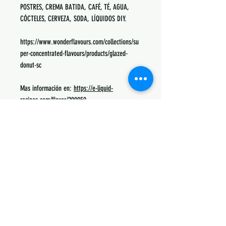
POSTRES, CREMA BATIDA, CAFÉ, TÉ, AGUA,
CÓCTELES, CERVEZA, SODA, LÍQUIDOS DIY.
https://www.wonderflavours.com/collections/su
per-concentrated-flavours/products/glazed-
donut-sc
Mas información en:
https://e-liquid-
recipes.com/flavor/200050
Podrás encontrar recetas, notas, porcentajes de
uso y lo mas común con lo que se mezcla.
Siguenos:
Suscribete y obtén descuentos únicos