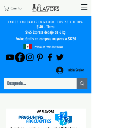
Carrito
ENVÍOS NACIONALES EN MEXICO. EXPRESS Y TIERRA
$140 - Tierra
$165 Express debajo de 6 kg
Envíos Gratis en compras mayores a $1750
Precios en Pesos Mexicanos
Inicia Sesion