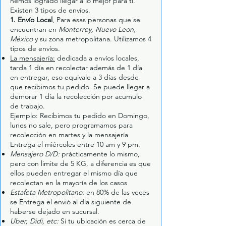
hemos logrado llegar a lo mejor para ti.
Existen 3 tipos de envíos.
1. Envío Local
, Para esas personas que se
encuentran en
Monterrey, Nuevo Leon,
México
y su zona metropolitana. Utilizamos 4
tipos de envíos.
La mensajería:
dedicada a envíos locales,
tarda 1 día en recolectar además de 1 día
en entregar, eso equivale a 3 días desde
que recibimos tu pedido. Se puede llegar a
demorar 1 día la recolección por acumulo
de trabajo.
Ejemplo: Recibimos tu pedido en Domingo,
lunes no sale, pero programamos para
recolección en martes y la mensajería
Entrega el miércoles entre 10 am y 9 pm.
Mensajero D/D:
prácticamente lo mismo,
pero con limite de 5 KG, a diferencia es que
ellos pueden entregar el mismo día que
recolectan en la mayoría de los casos
Estafeta Metropolitano:
en 80% de las veces
se Entrega el envió al día siguiente de
haberse dejado en sucursal.
Uber, Didi, etc:
Si tu ubicación es cerca de