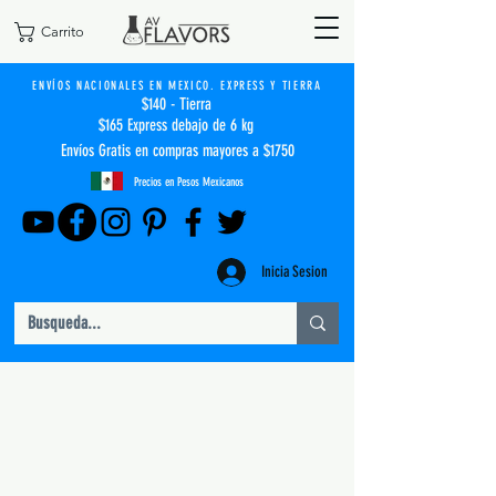
Carrito
ENVÍOS NACIONALES EN MEXICO. EXPRESS Y TIERRA
$140 - Tierra
$165 Express debajo de 6 kg
Envíos Gratis en compras mayores a $1750
Precios en Pesos Mexicanos
Inicia Sesion