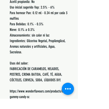
Acetil propionilo: No
Uso inicial sugerido Vap: 2.5% - 6%
Para hornear Pan: 0.12 ml - 0.24 ml por cada 3
muffins
Para Bebidas: 0.1% - 0.3%
Nieve: 0.1% a 0.3%
Almacenamiento: sin calor ni luz
Ingredientes: Glicerina Vegetal, Propilenglicol,
Aromas naturales y artificiales, Agua,
Sucralosa.
Usos del sabor:
FABRICACIÓN DE CARAMELOS, HELADOS,
POSTRES, CREMA BATIDA, CAFÉ, TÉ, AGUA,
CÓCTELES, CERVEZA, SODA, LÍQUIDOS DIY.
https://www.wonderflavours.com/products/cola-
gummy-candy-sc
Mas información en:
https://e-liquid-