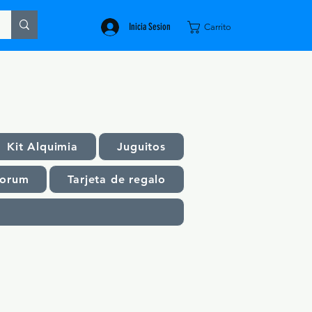
Inicia Sesion
Carrito
Kit Alquimia
Juguitos
orum
Tarjeta de regalo