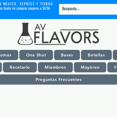
N MEXICO. EXPRESS Y TIERRA
íos Gratis en compras mayores a $1750
romas
One Shot
Bases
Botellas
Recetario
Miembros
Mayoreo
F
Preguntas Frecuentes