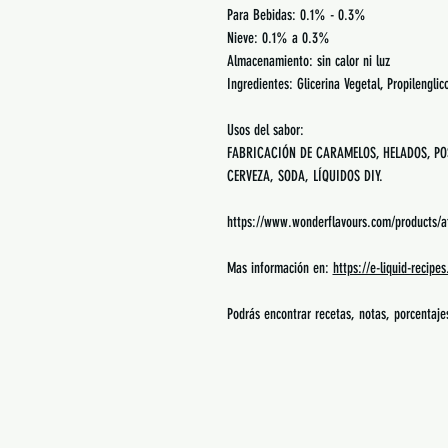
Para Bebidas: 0.1% - 0.3%
Nieve: 0.1% a 0.3%
Almacenamiento: sin calor ni luz
Ingredientes: Glicerina Vegetal, Propilenglic
Usos del sabor:
FABRICACIÓN DE CARAMELOS, HELADOS, POS
CERVEZA, SODA, LÍQUIDOS DIY.
https://www.wonderflavours.com/products/a
Mas información en:
https://e-liquid-recipe
Podrás encontrar recetas, notas, porcentaj