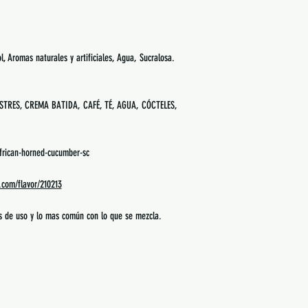
ol, Aromas naturales y artificiales, Agua, Sucralosa.
TRES, CREMA BATIDA, CAFÉ, TÉ, AGUA, CÓCTELES,
frican-horned-cucumber-sc
s.com/flavor/210213
es de uso y lo mas común con lo que se mezcla.