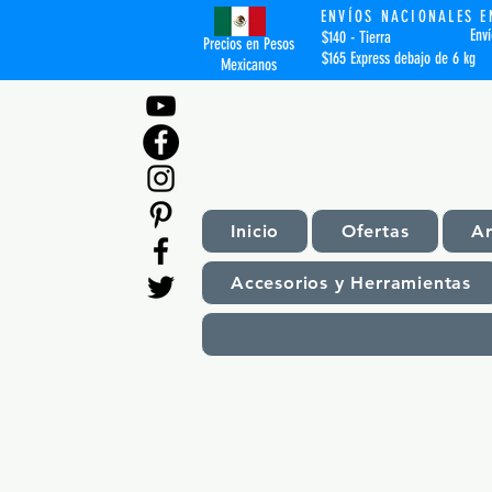
ENVÍOS NACIONALES E
Env
$140 - Tierra
Precios en Pesos
$165 Express debajo de 6 kg
Mexicanos
Inicio
Ofertas
A
Accesorios y Herramientas