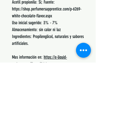
Acetil propionilo: Si; Fuente:
https://shop.perfumersapprentice.com/p-6269-
white-chocolate-flavor.aspx
Uso inicial sugerido: 3% - 7%
Almacenamiento: sin calor ni luz
Ingredientes: Propilenglicol, naturales y sabores
artificiales.
Mas información en:
https://e-liquid-
recipes.com/flavor/3416
Podrás encontrar recetas, notas, porcentajes de
uso y lo mas común con lo que se mezcla.
Siguenos:
Suscribete y obtén descuentos únicos