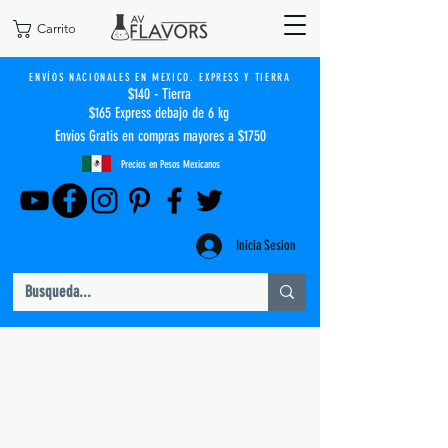
Carrito
ENVÍOS NACIONALES EN MEXICO. EXPRESS Y TIERRA
$140 - Tierra
$165 Express debajo de 6 kg
Envíos Gratis en compras mayores a $1750
Precios en Pesos Mexicanos
Inicia Sesion