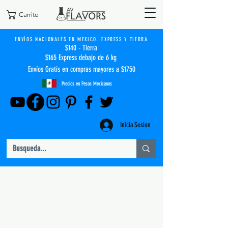
Carrito
ENVÍOS NACIONALES EN MEXICO. EXPRESS Y TIERRA
$140 - Tierra
$165 Express debajo de 6 kg
Envíos Gratis en compras mayores a $1750
Precios en Pesos Mexicanos
Inicia Sesion