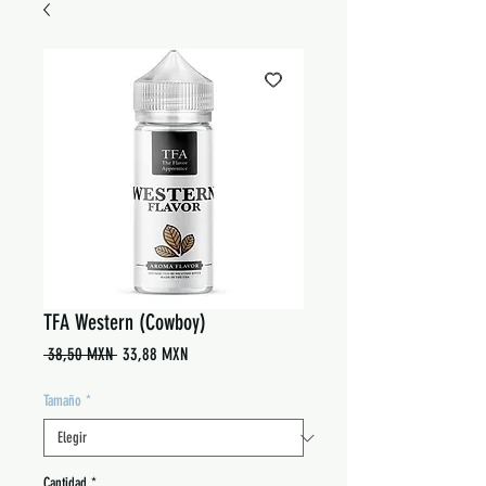
TFA Western (Cowboy)
Precio
Precio
 38,50 MXN 
33,88 MXN
de
oferta
Tamaño
*
Cantidad
*