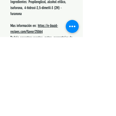
Ingredientes: Propilenglicol, alcohol etílico,
isoforona, 4-hidroxi-2,5-dimetil-3 (2H) -
furanona
Mas información en:
https://e-liquid-
recipes.com/flavor/25064
Podrás encontrar recetas, notas, porcentajes de
uso y lo mas común con lo que se mezcla.
Siguenos:
Suscribete y obtén descuentos únicos
Subscribe Now