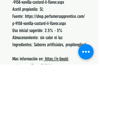
-9158-vanilla-custard-ii-flavor.aspx
Acetil propionilo: Si;
Fuente: https://shop.perfumersapprentice.com/
p-9158-vanilla-custard-ii-flavor.aspx
Uso inicial sugerido: 2.5% - 5%
Almacenamiento: sin calor ni luz
Ingredientes: Sabores artificiales, propilenglicol
Mas información en:
https://e-liquid-
recipes.com/flavor/317029
Podrás encontrar recetas, notas, porcentajes de
uso y lo mas común con lo que se mezcla.
Siguenos:
Suscribete y obtén descuentos únicos