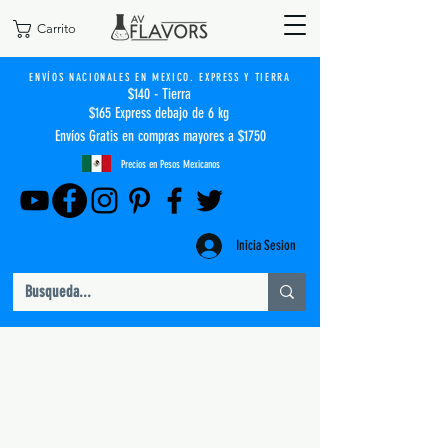
Carrito
ENVÍOS NACIONALES EN MEXICO. EXPRESS Y TIERRA
$140 - Tierra
$165 Express debajo de 6 kg
Envíos Gratis en compras mayores a $1750
Precios en Pesos Mexicanos
Inicia Sesion