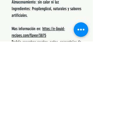
Almacenamiento: sin calor ni luz
Ingredientes: Propilenglicol, naturales y sabores
artificiales.
Mas información en:
https://e-liquid-
recipes.com/flavor/3875
Podrás encontrar recetas, notas, porcentajes de
uso y lo mas común con lo que se mezcla.
Siguenos:
Suscribete y obtén descuentos únicos
Subscribe Now