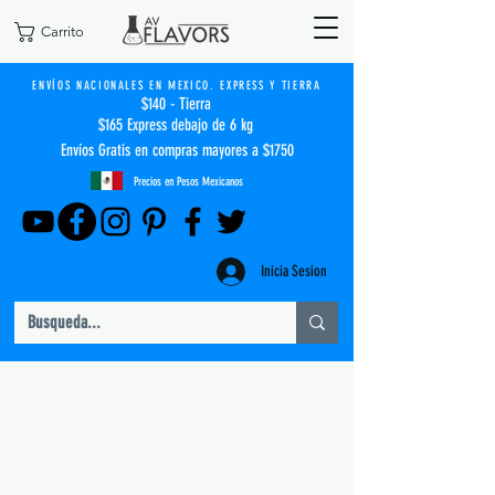
Carrito
ENVÍOS NACIONALES EN MEXICO. EXPRESS Y TIERRA
$140 - Tierra
$165 Express debajo de 6 kg
Envíos Gratis en compras mayores a $1750
Precios en Pesos Mexicanos
Inicia Sesion