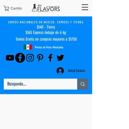
Carrito
ENVÍOS NACIONALES EN MEXICO. EXPRESS Y TIERRA
$140 - Tierra
$165 Express debajo de 6 kg
Envíos Gratis en compras mayores a $1750
Precios en Pesos Mexicanos
Inicia Sesion