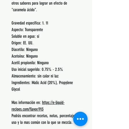
otros sabores para lograr un efecto de
"caramelo ácido".
Gravedad específica: 1. 11
Aspecto: Transparente
Soluble en agua: sí
Origen: EE. UU.
Diacetilo: Ninguno
Acetoína: Ninguno
Acetil propionilo: Ninguno
Uso inicial sugerido: 0.75% - 2.5%
Almacenamiento: sin calor ni luz
Ingredientes: Malic Acid (20%), Propylene
Glycol
Mas información en:
https://e-liquid-
recipes.com/flavor/913
Podrás encontrar recetas, notas, porcentajes de
uso y lo mas común con lo que se mezcla.