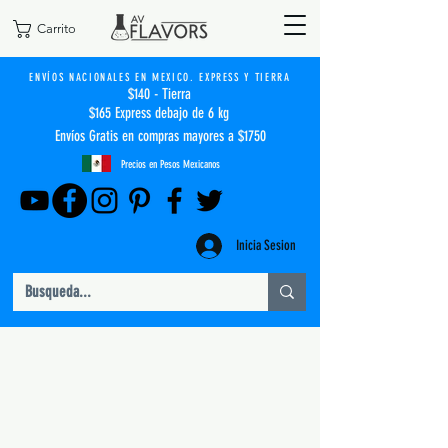
Carrito
ENVÍOS NACIONALES EN MEXICO. EXPRESS Y TIERRA
$140 - Tierra
$165 Express debajo de 6 kg
Envíos Gratis en compras mayores a $1750
Precios en Pesos Mexicanos
Inicia Sesion