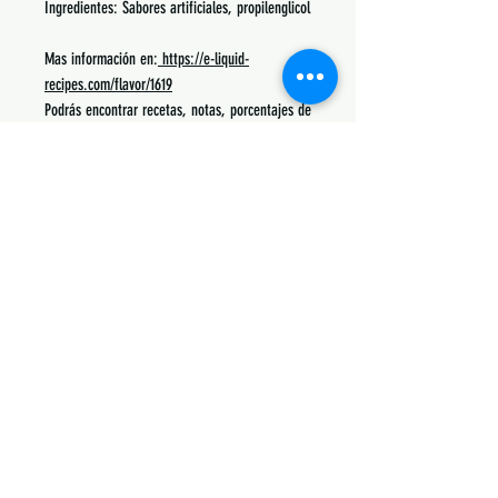
Ingredientes: Sabores artificiales, propilenglicol
Mas información en:
https://e-liquid-
recipes.com/flavor/1619
Podrás encontrar recetas, notas, porcentajes de
uso y lo mas común con lo que se mezcla.
Siguenos:
Suscribete y obtén descuentos únicos
Subscribe Now