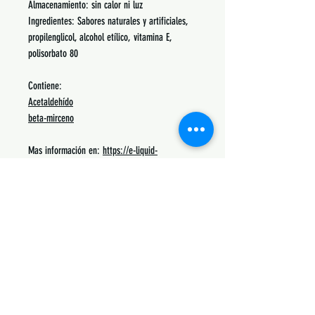
Almacenamiento: sin calor ni luz
Ingredientes: Sabores naturales y artificiales,
propilenglicol, alcohol etílico, vitamina E,
polisorbato 80
Contiene:
Acetaldehído
beta-mirceno
Mas información en:
https://e-liquid-
recipes.com/flavor/6779
Podrás encontrar recetas, notas, porcentajes de
uso y lo mas común con lo que se mezcla.
Siguenos:
Suscribete y obtén descuentos únicos