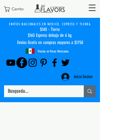
Carrito
ENVÍOS NACIONALES EN MEXICO. EXPRESS Y TIERRA
$140 - Tierra
$165 Express debajo de 6 kg
Envíos Gratis en compras mayores a $1750
Precios en Pesos Mexicanos
Inicia Sesion