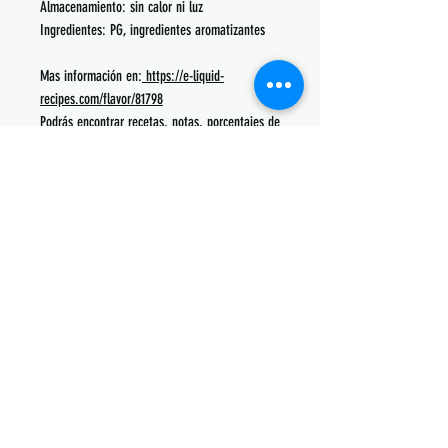
Almacenamiento: sin calor ni luz
Ingredientes: PG, ingredientes aromatizantes
Mas información en:
https://e-liquid-
recipes.com/flavor/81798
Podrás encontrar recetas, notas, porcentajes de
uso y lo mas común con lo que se mezcla.
Siguenos:
Suscribete y obtén descuentos únicos
Subscribe Now