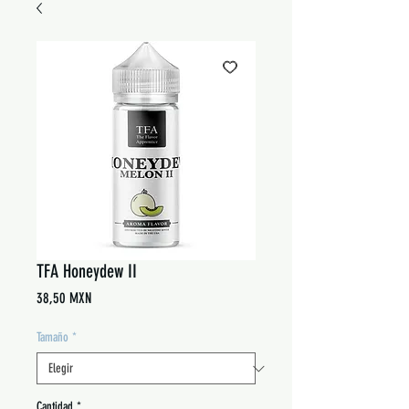
TFA Honeydew II
Precio
38,50 MXN
Tamaño
*
Cantidad
*