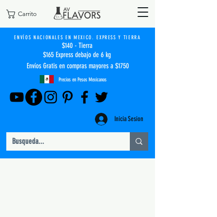
Carrito
ENVÍOS NACIONALES EN MEXICO. EXPRESS Y TIERRA
$140 - Tierra
$165 Express debajo de 6 kg
Envíos Gratis en compras mayores a $1750
Precios en Pesos Mexicanos
Inicia Sesion