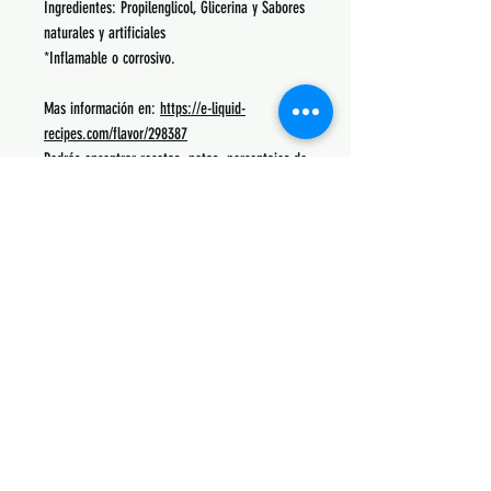
Ingredientes: Propilenglicol, Glicerina y Sabores
naturales y artificiales
*Inflamable o corrosivo.
Mas información en:
https://e-liquid-
recipes.com/flavor/298387
Podrás encontrar recetas, notas, porcentajes de
uso y lo mas común con lo que se mezcla.
Siguenos:
Suscribete y obtén descuentos únicos
Subscribe Now