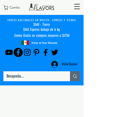
Carrito
ENVÍOS NACIONALES EN MEXICO. EXPRESS Y TIERRA
$140 - Tierra
$165 Express debajo de 6 kg
Envíos Gratis en compras mayores a $1750
Precios en Pesos Mexicanos
Inicia Sesion