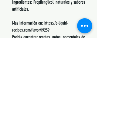
Ingredientes: Propilenglicol, naturales y sabores
artificiales.
Mas información en:
https://e-liquid-
recipes.com/flavor/19239
Podrás encontrar recetas, notas, porcentajes de
uso y lo mas común con lo que se mezcla.
Siguenos:
Suscribete y obtén descuentos únicos
Subscribe Now