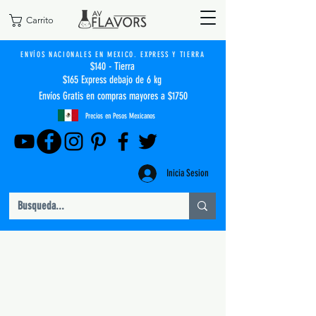
Carrito
ENVÍOS NACIONALES EN MEXICO. EXPRESS Y TIERRA
$140 - Tierra
$165 Express debajo de 6 kg
Envíos Gratis en compras mayores a $1750
Precios en Pesos Mexicanos
Inicia Sesion