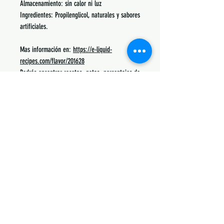
Almacenamiento: sin calor ni luz
Ingredientes: Propilenglicol, naturales y sabores
artificiales.
Mas información en:
https://e-liquid-
recipes.com/flavor/201628
Podrás encontrar recetas, notas, porcentajes de
uso y lo mas común con lo que se mezcla.
Siguenos:
Suscribete y obtén descuentos únicos
Subscribe Now