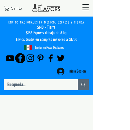
Carrito
ENVÍOS NACIONALES EN MEXICO. EXPRESS Y TIERRA
$140 - Tierra
$165 Express debajo de 6 kg
Envíos Gratis en compras mayores a $1750
Precios en Pesos Mexicanos
Inicia Sesion