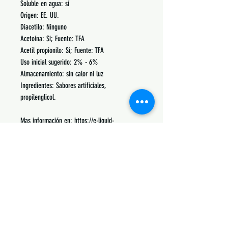
Soluble en agua: sí
Origen: EE. UU.
Diacetilo: Ninguno
Acetoína: Si; Fuente: TFA
Acetil propionilo: Si; Fuente: TFA
Uso inicial sugerido: 2% - 6%
Almacenamiento: sin calor ni luz
Ingredientes: Sabores artificiales,
propilenglicol.
Mas información en:
https://e-liquid-
recipes.com/flavor/2564
Podrás encontrar recetas, notas, porcentajes de
uso y lo mas común con lo que se mezcla.
Siguenos:
Suscribete y obtén descuentos únicos