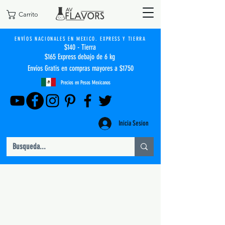
Carrito
ENVÍOS NACIONALES EN MEXICO. EXPRESS Y TIERRA
$140 - Tierra
$165 Express debajo de 6 kg
Envíos Gratis en compras mayores a $1750
Precios en Pesos Mexicanos
Inicia Sesion