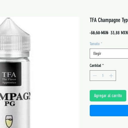
TFA Champagne Typ
Precio
 38,50 MXN 
33,88 MXN
Tamaño
*
Elegir
Cantidad
*
Agregar al carrito