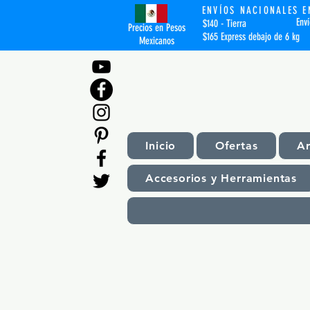
ENVÍOS NACIONALES E
Env
$140 - Tierra
Precios en Pesos
$165 Express debajo de 6 kg
Mexicanos
Inicio
Ofertas
A
Accesorios y Herramientas