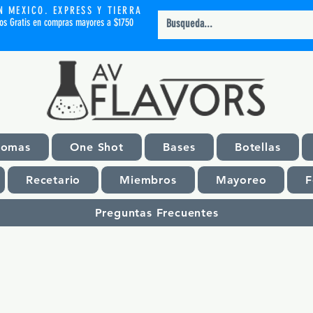
N MEXICO. EXPRESS Y TIERRA
íos Gratis en compras mayores a $1750
romas
One Shot
Bases
Botellas
Recetario
Miembros
Mayoreo
F
Preguntas Frecuentes