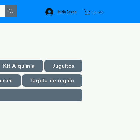
Inicia Sesion
Carrito
Kit Alquimia
Juguitos
orum
Tarjeta de regalo