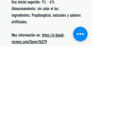
Uso inicial sugerido: 1% - 6%
Almacenamiento: sin calor ni luz
Ingredientes: Propilenglicol, naturales y sabores
artificiales.
Mas información en:
https://e-liquid-
recipes.com/flavor/16279
Podrás encontrar recetas, notas, porcentajes de
uso y lo mas común con lo que se mezcla.
Siguenos:
Suscribete y obtén descuentos únicos
Subscribe Now