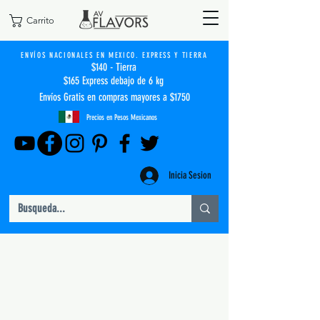
Carrito
ENVÍOS NACIONALES EN MEXICO. EXPRESS Y TIERRA
$140 - Tierra
$165 Express debajo de 6 kg
Envíos Gratis en compras mayores a $1750
Precios en Pesos Mexicanos
Inicia Sesion