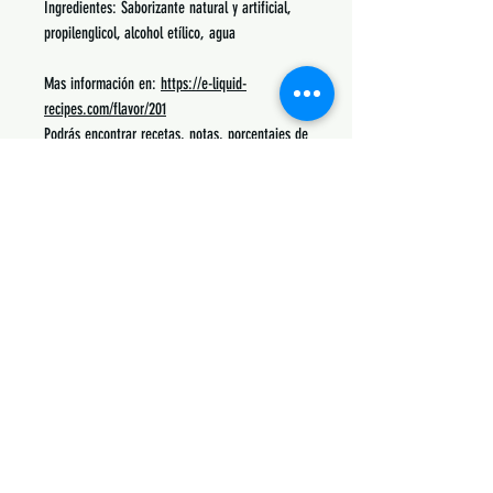
Ingredientes: Saborizante natural y artificial,
propilenglicol, alcohol etílico, agua
Mas información en:
https://e-liquid-
recipes.com/flavor/201
Podrás encontrar recetas, notas, porcentajes de
uso y lo mas común con lo que se mezcla.
Siguenos:
Suscribete y obtén descuentos únicos
Subscribe Now