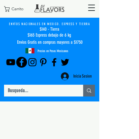
Carrito
ENVÍOS NACIONALES EN MEXICO. EXPRESS Y TIERRA
$140 - Tierra
$165 Express debajo de 6 kg
Envíos Gratis en compras mayores a $1750
Precios en Pesos Mexicanos
Inicia Sesion