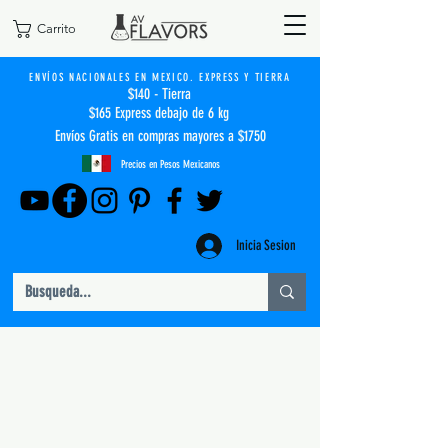
Carrito
ENVÍOS NACIONALES EN MEXICO. EXPRESS Y TIERRA
$140 - Tierra
$165 Express debajo de 6 kg
Envíos Gratis en compras mayores a $1750
Precios en Pesos Mexicanos
Inicia Sesion