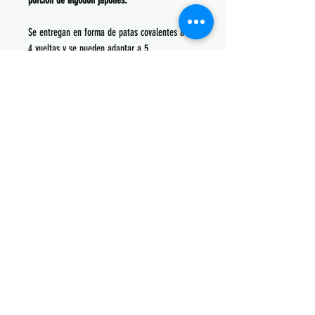
porción de algodón japonés.
Se entregan en forma de patas covalentes a
4 vueltas y se pueden adaptar a 5.
Siguenos:
Suscribete y obtén descuentos únicos
Subscribe Now
Contactanos: