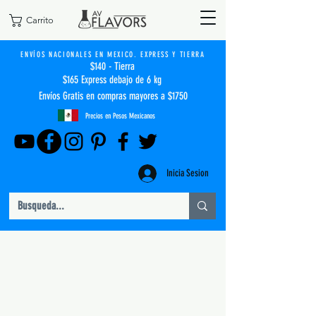
Carrito
ENVÍOS NACIONALES EN MEXICO. EXPRESS Y TIERRA
$140 - Tierra
$165 Express debajo de 6 kg
Envíos Gratis en compras mayores a $1750
Precios en Pesos Mexicanos
Inicia Sesion