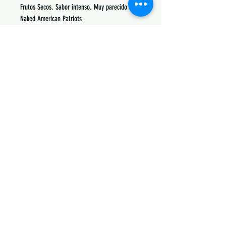
Frutos Secos. Sabor intenso. Muy parecido a
Naked American Patriots
Siguenos:
Suscribete y obtén descuentos únicos
Subscribe Now
Contactanos:
811-555-6435
|
ventas@avflavors.com