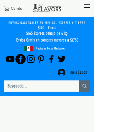
Carrito
ENVÍOS NACIONALES EN MEXICO. EXPRESS Y TIERRA
$140 - Tierra
$165 Express debajo de 6 kg
Envíos Gratis en compras mayores a $1750
Precios en Pesos Mexicanos
Inicia Sesion