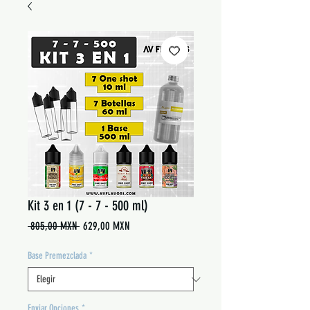
Kit 3 en 1 (7 - 7 - 500 ml)
Precio
Precio
 805,00 MXN 
629,00 MXN
de
oferta
Base Premezclada
*
Enviar Opciones
*