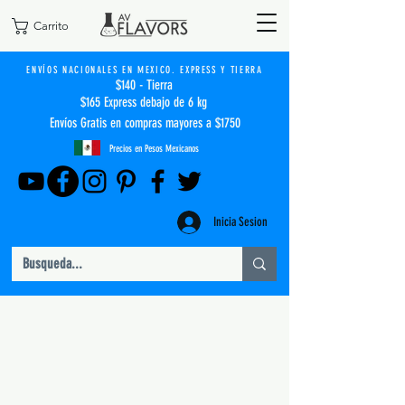
Carrito
ENVÍOS NACIONALES EN MEXICO. EXPRESS Y TIERRA
$140 - Tierra
$165 Express debajo de 6 kg
Envíos Gratis en compras mayores a $1750
Precios en Pesos Mexicanos
Inicia Sesion