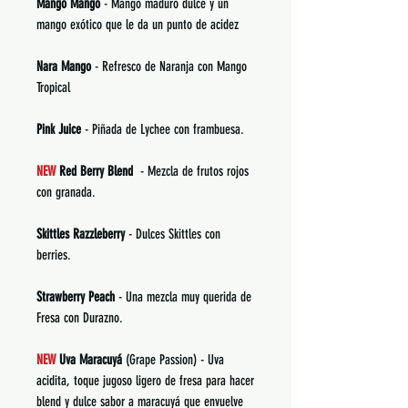
Mango Mango
- Mango maduro dulce y un
mango exótico que le da un punto de acidez
Nara Mango
- Refresco de Naranja con Mango
Tropical
Pink Juice
- Piñada de Lychee con frambuesa.
NEW
Red Berry Blend
- Mezcla de frutos rojos
con granada.
Skittles Razzleberry
- Dulces Skittles con
berries.
Strawberry Peach
- Una mezcla muy querida de
Fresa con Durazno.
NEW
Uva Maracuyá
(Grape Passion) - Uva
acidita, toque jugoso ligero de fresa para hacer
blend y dulce sabor a maracuyá que envuelve