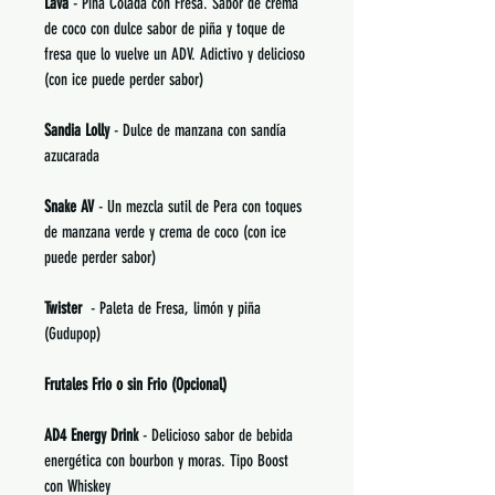
Lava
- Piña Colada con Fresa. Sabor de crema
de coco con dulce sabor de piña y toque de
fresa que lo vuelve un ADV. Adictivo y delicioso
(con ice puede perder sabor)
Sandia Lolly
- Dulce de manzana con sandía
azucarada
Snake AV
- Un mezcla sutil de Pera con toques
de manzana verde y crema de coco (con ice
puede perder sabor)
Twister
- Paleta de Fresa, limón y piña
(Gudupop)
Frutales Frio o sin Frio (Opcional)
AD4 Energy Drink
- Delicioso sabor de bebida
energética con bourbon y moras. Tipo Boost
con Whiskey