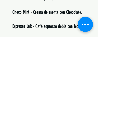
Choco Mint
- Crema de menta con Chocolate.
Expresso Lait
- Café espresso doble con leche.
Froot Loops
- Cereal estilo froot loops.
Gateau Citron
- Pastel de Limón.
Napolitano
- Nieve sabor napolitano (Chocolate,
Fresa y Vainilla).
Sponche
- Galleta con malvaviscos de fresa
coco y mermelada de fresa.
Strawberry Cookies
- Galletas de Fresas.
NEW
Trix Fruity
- Cereal estilo Trix con sabor a
muchas frutas dulces (en especial mora azul) y