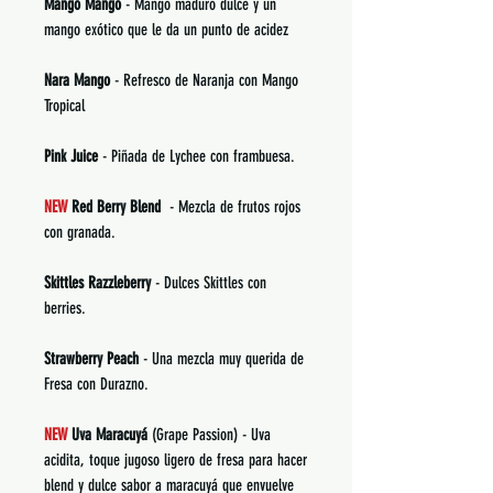
Mango Mango
- Mango maduro dulce y un
mango exótico que le da un punto de acidez
Nara Mango
- Refresco de Naranja con Mango
Tropical
Pink Juice
- Piñada de Lychee con frambuesa.
NEW
Red Berry Blend
- Mezcla de frutos rojos
con granada.
Skittles Razzleberry
- Dulces Skittles con
berries.
Strawberry Peach
- Una mezcla muy querida de
Fresa con Durazno.
NEW
Uva Maracuyá
(Grape Passion) - Uva
acidita, toque jugoso ligero de fresa para hacer
blend y dulce sabor a maracuyá que envuelve