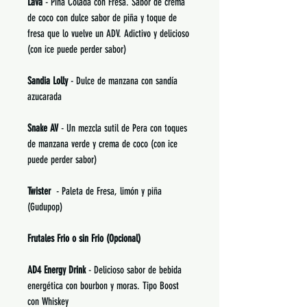
Lava
- Piña Colada con Fresa. Sabor de crema
de coco con dulce sabor de piña y toque de
fresa que lo vuelve un ADV. Adictivo y delicioso
(con ice puede perder sabor)
Sandia Lolly
- Dulce de manzana con sandía
azucarada
Snake AV
- Un mezcla sutil de Pera con toques
de manzana verde y crema de coco (con ice
puede perder sabor)
Twister
- Paleta de Fresa, limón y piña
(Gudupop)
Frutales Frio o sin Frio (Opcional)
AD4 Energy Drink
- Delicioso sabor de bebida
energética con bourbon y moras. Tipo Boost
con Whiskey