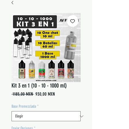
Kit 3 en 1 (10 - 10 - 1000 ml)
Precio
Precio
 1185,00 MXN 
930,00 MXN
de
oferta
Base Premezclada
*
Enviar Opciones
*