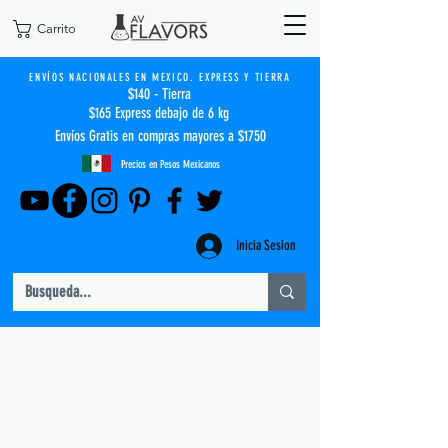
Carrito
ENVÍOS NACIONALES EN MEXICO. EXPRESS Y TIERRA
$140 - Tierra
$165 Express debajo de 6 kg
Envíos Gratis en compras mayores a $1750
Precios en Pesos Mexicanos
Inicia Sesion