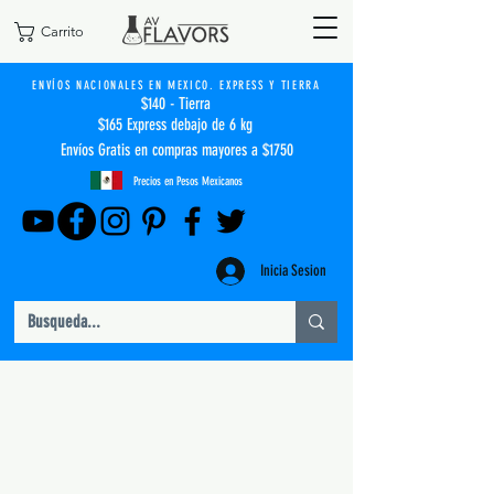
Carrito
ENVÍOS NACIONALES EN MEXICO. EXPRESS Y TIERRA
$140 - Tierra
$165 Express debajo de 6 kg
Envíos Gratis en compras mayores a $1750
Precios en Pesos Mexicanos
Inicia Sesion