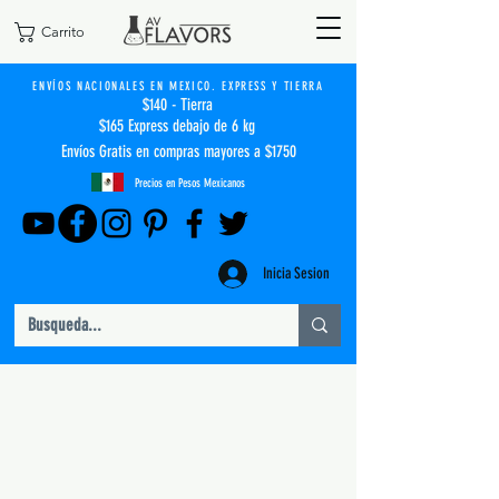
Carrito
ENVÍOS NACIONALES EN MEXICO. EXPRESS Y TIERRA
$140 - Tierra
$165 Express debajo de 6 kg
Envíos Gratis en compras mayores a $1750
Precios en Pesos Mexicanos
Inicia Sesion