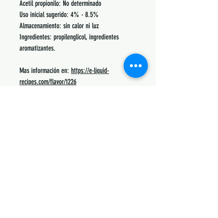
Acetil propionilo: No determinado
Uso inicial sugerido: 4% - 8.5%
Almacenamiento: sin calor ni luz
Ingredientes: propilenglicol, ingredientes
aromatizantes.
Mas información en:
https://e-liquid-
recipes.com/flavor/1226
Podrás encontrar recetas, notas, porcentajes de
uso y lo mas común con lo que se mezcla.
Siguenos:
Suscribete y obtén descuentos únicos
Subscribe Now