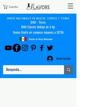
Carrito
ENVÍOS NACIONALES EN MEXICO. EXPRESS Y TIERRA
$140 - Tierra
$165 Express debajo de 6 kg
Envíos Gratis en compras mayores a $1750
Precios en Pesos Mexicanos
Inicia Sesion