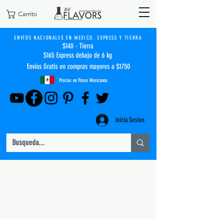
Carrito
ENVÍOS NACIONALES EN MEXICO. EXPRESS Y TIERRA
$140 - Tierra
$165 Express debajo de 6 kg
Envíos Gratis en compras mayores a $1750
Precios en Pesos Mexicanos
Inicia Sesion