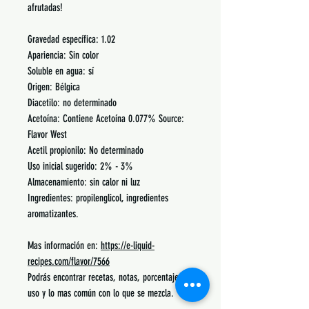
afrutadas!
Gravedad específica: 1.02
Apariencia: Sin color
Soluble en agua: sí
Origen: Bélgica
Diacetilo: no determinado
Acetoína: Contiene Acetoína 0.077% Source:
Flavor West
Acetil propionilo: No determinado
Uso inicial sugerido: 2% - 3%
Almacenamiento: sin calor ni luz
Ingredientes: propilenglicol, ingredientes
aromatizantes.
Mas información en:
https://e-liquid-
recipes.com/flavor/7566
Podrás encontrar recetas, notas, porcentajes de
uso y lo mas común con lo que se mezcla.