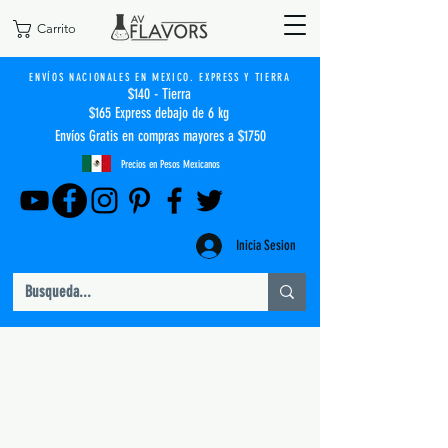
Carrito
ENVÍOS NACIONALES EN MEXICO. EXPRESS Y TIERRA
$140 - Tierra
$165 Express debajo de 6 kg
Envíos Gratis en compras mayores a $1750
Precios en Pesos Mexicanos
Inicia Sesion