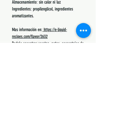
Almacenamiento: sin calor ni luz
Ingredientes: propilenglicol, ingredientes
aromatizantes.
Mas información en:
https://e-liquid-
recipes.com/flavor/2632
Podrás encontrar recetas, notas, porcentajes de
uso y lo mas común con lo que se mezcla.
Siguenos:
Suscribete y obtén descuentos únicos
Subscribe Now