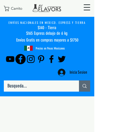
Carrito
ENVÍOS NACIONALES EN MEXICO. EXPRESS Y TIERRA
$140 - Tierra
$165 Express debajo de 6 kg
Envíos Gratis en compras mayores a $1750
Precios en Pesos Mexicanos
Inicia Sesion