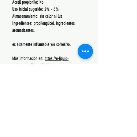
Acetil propionilo: No
Uso inicial sugerido: 2% - 6%
Almacenamiento: sin calor ni luz
Ingredientes: propilenglicol, ingredientes
aromatizantes.
es altamente inflamable y/o corrosivo.
Mas información en:
https://e-liquid-
recipes.com/flavor/23188
Podrás encontrar recetas, notas, porcentajes de
uso y lo mas común con lo que se mezcla.
Siguenos:
Suscribete y obtén descuentos únicos