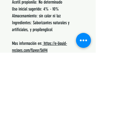
Acetil propionilo: No determinado
Uso inicial sugerido: 4% - 10%
Almacenamiento: sin calor ni luz
Ingredientes: Saborizantes naturales y
artificiales, y propilenglicol
Mas información en:
https://e-liquid-
recipes.com/flavor/5694
Podrás encontrar recetas, notas, porcentajes de
uso y lo mas común con lo que se mezcla.
Siguenos:
Suscribete y obtén descuentos únicos
Subscribe Now