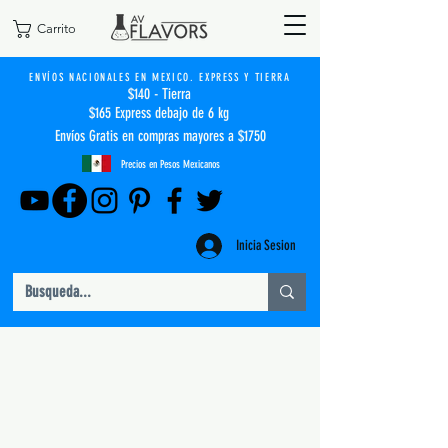
Carrito
ENVÍOS NACIONALES EN MEXICO. EXPRESS Y TIERRA
$140 - Tierra
$165 Express debajo de 6 kg
Envíos Gratis en compras mayores a $1750
Precios en Pesos Mexicanos
Inicia Sesion