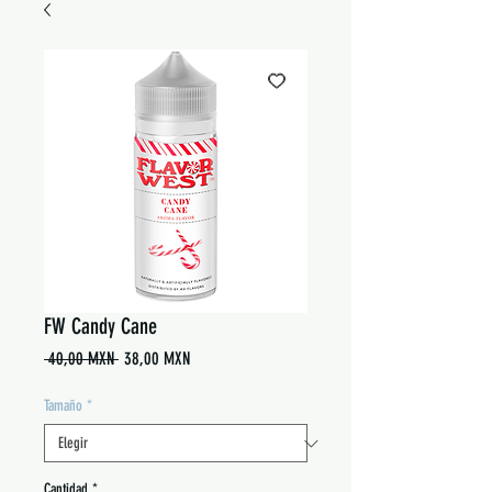
FW Candy Cane
Precio
Precio
 40,00 MXN 
38,00 MXN
de
oferta
Tamaño
*
Cantidad
*