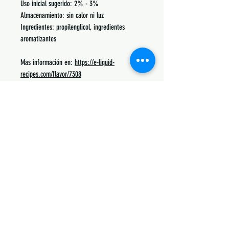
Uso inicial sugerido: 2% - 3%
Almacenamiento: sin calor ni luz
Ingredientes: propilenglicol, ingredientes
aromatizantes
Mas información en:
https://e-liquid-
recipes.com/flavor/7308
Podrás encontrar recetas, notas, porcentajes de
uso y lo mas común con lo que se mezcla.
Siguenos:
Suscribete y obtén descuentos únicos
Subscribe Now