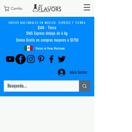
Carrito
ENVÍOS NACIONALES EN MEXICO. EXPRESS Y TIERRA
$140 - Tierra
$165 Express debajo de 6 kg
Envíos Gratis en compras mayores a $1750
Precios en Pesos Mexicanos
Inicia Sesion