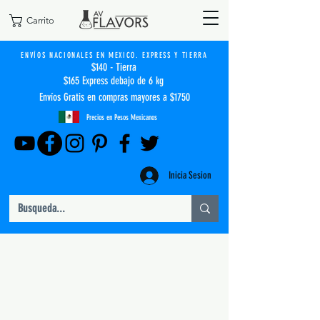
Carrito
ENVÍOS NACIONALES EN MEXICO. EXPRESS Y TIERRA
$140 - Tierra
$165 Express debajo de 6 kg
Envíos Gratis en compras mayores a $1750
Precios en Pesos Mexicanos
Inicia Sesion