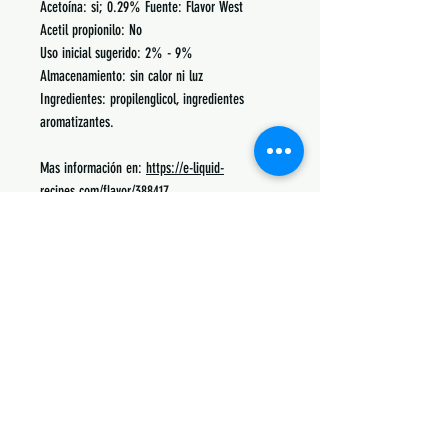
Acetoína: si; 0.29% Fuente: Flavor West
Acetil propionilo: No
Uso inicial sugerido: 2% - 9%
Almacenamiento: sin calor ni luz
Ingredientes: propilenglicol, ingredientes
aromatizantes.
Mas información en:
https://e-liquid-
recipes.com/flavor/388417
Podrás encontrar recetas, notas, porcentajes de
uso y lo mas común con lo que se mezcla.
Siguenos:
Suscribete y obtén descuentos únicos