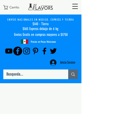
Carrito
ENVÍOS NACIONALES EN MEXICO. EXPRESS Y TIERRA
$140 - Tierra
$165 Express debajo de 6 kg
Envíos Gratis en compras mayores a $1750
Precios en Pesos Mexicanos
Inicia Sesion