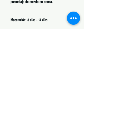
porcentaje de mezcla en aroma.
Maceración:
8 días - 14 días
Para Sistema Pod utilizar entre 20% y 23%
Siguenos:
Suscribete y obtén descuentos únicos
Subscribe Now