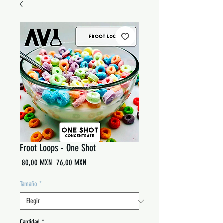
Froot Loops - One Shot
Precio
Precio
 80,00 MXN 
76,00 MXN
de
oferta
Tamaño
*
Cantidad
*