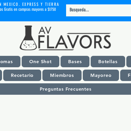
N MEXICO. EXPRESS Y TIERRA
íos Gratis en compras mayores a $1750
romas
One Shot
Bases
Botellas
Recetario
Miembros
Mayoreo
F
Preguntas Frecuentes