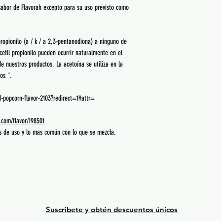
 sabor de Flavorah excepto para su uso previsto como
ropionilo (a / k / a 2,3-pentanodiona) a ninguno de
acetil propionilo pueden ocurrir naturalmente en el
e nuestros productos. La acetoína se utiliza en la
os ".
d-popcorn-flavor-2103?redirect=1#attr=
.com/flavor/
198501
es de uso y lo mas común con lo que se mezcla.
Suscribete y obtén descuentos únicos