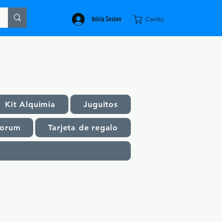
Inicia Sesion
Carrito
Kit Alquimia
Juguitos
orum
Tarjeta de regalo