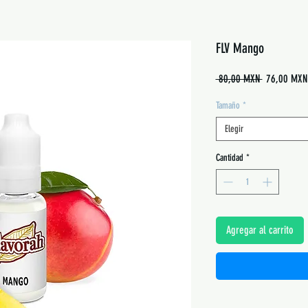
FLV Mango
Precio
 80,00 MXN 
76,00 MXN
Tamaño
*
Elegir
Cantidad
*
Agregar al carrito