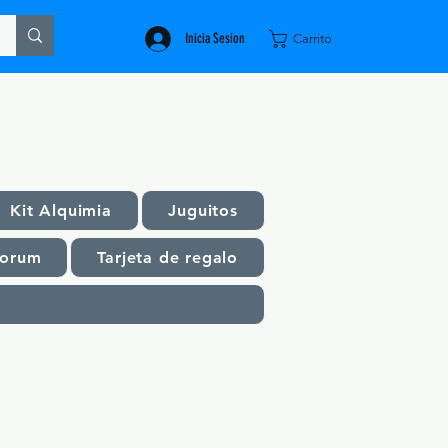
Inicia Sesion
Carrito
Kit Alquimia
Juguitos
orum
Tarjeta de regalo