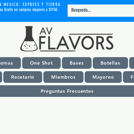
N MEXICO. EXPRESS Y TIERRA
íos Gratis en compras mayores a $1750
romas
One Shot
Bases
Botellas
Recetario
Miembros
Mayoreo
F
Preguntas Frecuentes