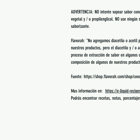
ADVERTENCIA: NO intente vapear sabor conce
vegetal y / o propilenglicol. NO use ningún
saborizante.
Flavorah: "No agregamos diacetilo o acetil p
nuestros productos, pero el diacetilo y / o 
proceso de extracción de sabor en algunos d
composición de algunos de nuestros product
Fuente: https://shop.flavorah.com/shop/con
Mas información en:
https://e-liquid-recip
Podrás encontrar recetas, notas, porcentaj