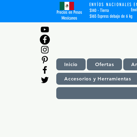
ENVÍOS NACIONALES E
Env
$140 - Tierra
Precios en Pesos
$165 Express debajo de 6 kg
Mexicanos
Inicio
Ofertas
A
Accesorios y Herramientas