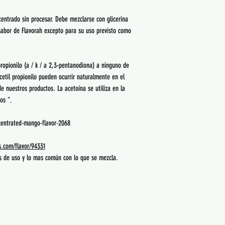
ntrado sin procesar. Debe mezclarse con glicerina
 sabor de Flavorah excepto para su uso previsto como
ropionilo (a / k / a 2,3-pentanodiona) a ninguno de
acetil propionilo pueden ocurrir naturalmente en el
e nuestros productos. La acetoína se utiliza en la
os ".
centrated-mango-flavor-2068
es.com/flavor/94331
es de uso y lo mas común con lo que se mezcla.