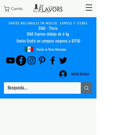
Carrito
ENVÍOS NACIONALES EN MEXICO. EXPRESS Y TIERRA
$140 - Tierra
$165 Express debajo de 6 kg
Envíos Gratis en compras mayores a $1750
Precios en Pesos Mexicanos
Inicia Sesion