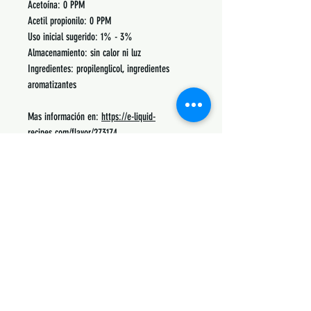
Acetoína: 0 PPM
Acetil propionilo: 0 PPM
Uso inicial sugerido: 1% - 3%
Almacenamiento: sin calor ni luz
Ingredientes: propilenglicol, ingredientes
aromatizantes
Mas información en:
https://e-liquid-
recipes.com/flavor/273174
Podrás encontrar recetas, notas, porcentajes de
uso y lo mas común con lo que se mezcla.
Siguenos:
Suscribete y obtén descuentos únicos