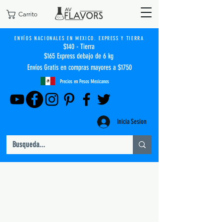
Carrito
ENVÍOS NACIONALES EN MEXICO. EXPRESS Y TIERRA
$140 - Tierra
$165 Express debajo de 6 kg
Envíos Gratis en compras mayores a $1750
Precios en Pesos Mexicanos
Inicia Sesion