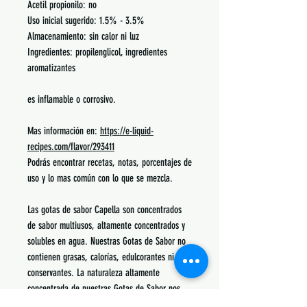
Acetil propionilo: no
Uso inicial sugerido: 1.5% - 3.5%
Almacenamiento: sin calor ni luz
Ingredientes: propilenglicol, ingredientes
aromatizantes
es inflamable o corrosivo.
Mas información en:
https://e-liquid-
recipes.com/flavor/293411
Podrás encontrar recetas, notas, porcentajes de
uso y lo mas común con lo que se mezcla.
Las gotas de sabor Capella son concentrados
de sabor multiusos, altamente concentrados y
solubles en agua. Nuestras Gotas de Sabor no
contienen grasas, calorías, edulcorantes ni
conservantes. La naturaleza altamente
concentrada de nuestras Gotas de Sabor nos
permite ofrecer un concentrado de sabor