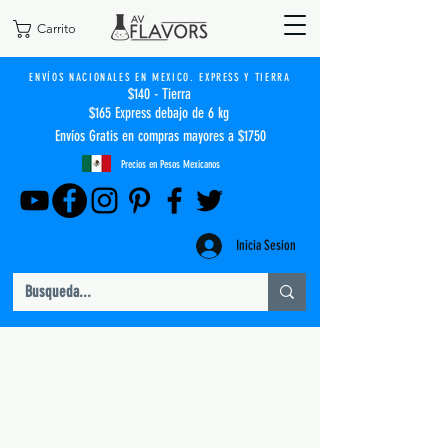
Carrito
ENVÍOS NACIONALES EN MEXICO. EXPRESS Y TIERRA
$140 - Tierra
$165 Express debajo de 6 kg
Envíos Gratis en compras mayores a $1750
Precios en Pesos Mexicanos
Inicia Sesion