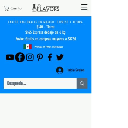
Carrito
ENVÍOS NACIONALES EN MEXICO. EXPRESS Y TIERRA
$140 - Tierra
$165 Express debajo de 6 kg
Envíos Gratis en compras mayores a $1750
Precios en Pesos Mexicanos
Inicia Sesion