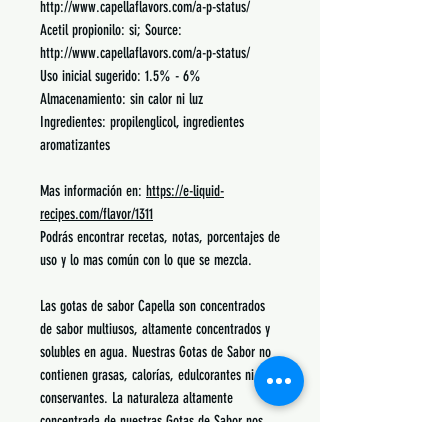
http://www.capellaflavors.com/a-p-status/
Acetil propionilo: si; Source:
http://www.capellaflavors.com/a-p-status/
Uso inicial sugerido: 1.5% - 6%
Almacenamiento: sin calor ni luz
Ingredientes: propilenglicol, ingredientes
aromatizantes
Mas información en:
https://e-liquid-
recipes.com/flavor/1311
Podrás encontrar recetas, notas, porcentajes de
uso y lo mas común con lo que se mezcla.
Las gotas de sabor Capella son concentrados
de sabor multiusos, altamente concentrados y
solubles en agua. Nuestras Gotas de Sabor no
contienen grasas, calorías, edulcorantes ni
conservantes. La naturaleza altamente
concentrada de nuestras Gotas de Sabor nos
permite ofrecer un concentrado de sabor