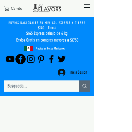
Carrito
ENVÍOS NACIONALES EN MEXICO. EXPRESS Y TIERRA
$140 - Tierra
$165 Express debajo de 6 kg
Envíos Gratis en compras mayores a $1750
Precios en Pesos Mexicanos
Inicia Sesion