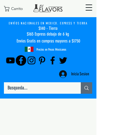
Carrito
ENVÍOS NACIONALES EN MEXICO. EXPRESS Y TIERRA
$140 - Tierra
$165 Express debajo de 6 kg
Envíos Gratis en compras mayores a $1750
Precios en Pesos Mexicanos
Inicia Sesion