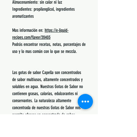
Almacenamiento: sin calor ni luz
Ingredientes: propilenglicol, ingredientes
aromatizantes
Mas información en:
https://e-liquid-
recipes.com/flavor/20403
Podrás encontrar recetas, notas, porcentajes de
uso y lo mas común con lo que se mezcla.
Las gotas de sabor Capella son concentrados
de sabor multiusos, altamente concentrados y
solubles en agua. Nuestras Gotas de Sabor no
contienen grasas, calorías, edulcorantes ni
conservantes. La naturaleza altamente
concentrada de nuestras Gotas de Sabor nos
permite ofrecer un concentrado de sabor
superior, libre de conservantes y
estabilizadores. Capella Flavor Drops ofrece un
sabor honesto, sin diluir y sin conservantes. Las