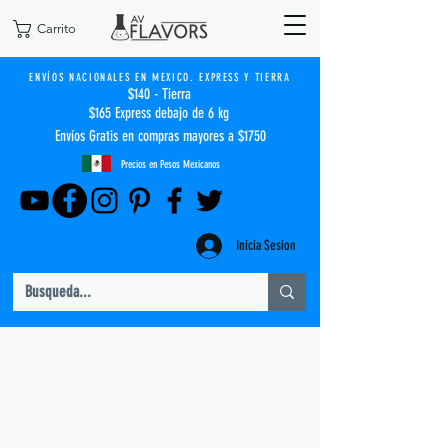
Carrito
ENVÍOS NACIONALES EN MEXICO. EXPRESS Y TIERRA
$140 - Tierra
$165 Express debajo de 6 kg
Envíos Gratis en compras mayores a $1750
Precios en Pesos Mexicanos
Inicia Sesion