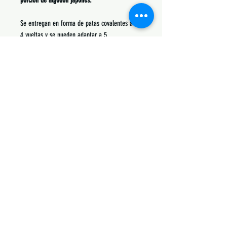
porción de algodón japonés.
Se entregan en forma de patas covalentes a
4 vueltas y se pueden adaptar a 5.
Siguenos:
Suscribete y obtén descuentos únicos
Subscribe Now
Contactanos: