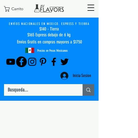
Carrito
ENVÍOS NACIONALES EN MEXICO. EXPRESS Y TIERRA
$140 - Tierra
$165 Express debajo de 6 kg
Envíos Gratis en compras mayores a $1750
Precios en Pesos Mexicanos
Inicia Sesion