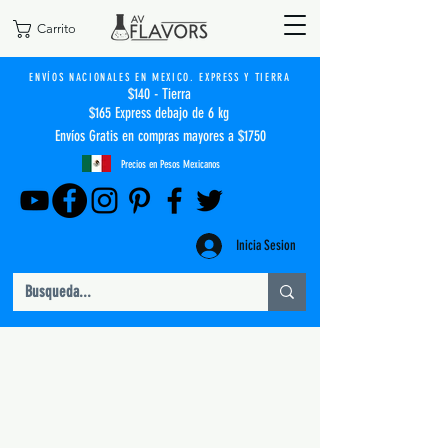
Carrito
ENVÍOS NACIONALES EN MEXICO. EXPRESS Y TIERRA
$140 - Tierra
$165 Express debajo de 6 kg
Envíos Gratis en compras mayores a $1750
Precios en Pesos Mexicanos
Inicia Sesion