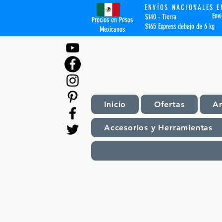
ENVÍOS NACIONALES E
Env
$140 - Tierra
Precios en Pesos
$165 Express debajo de 6 kg
Mexicanos
Inicio
Ofertas
A
Accesorios y Herramientas