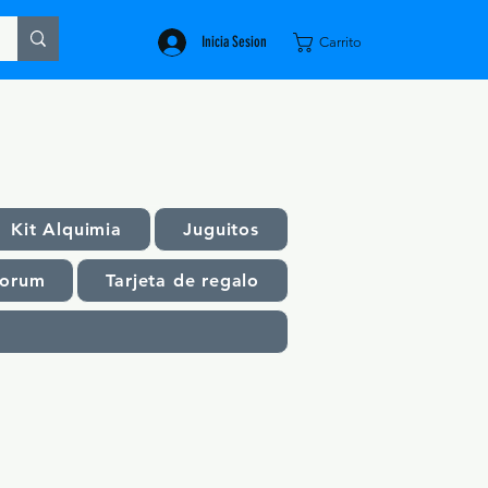
Inicia Sesion
Carrito
Kit Alquimia
Juguitos
orum
Tarjeta de regalo