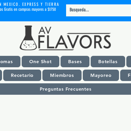
N MEXICO. EXPRESS Y TIERRA
íos Gratis en compras mayores a $1750
romas
One Shot
Bases
Botellas
Recetario
Miembros
Mayoreo
F
Preguntas Frecuentes