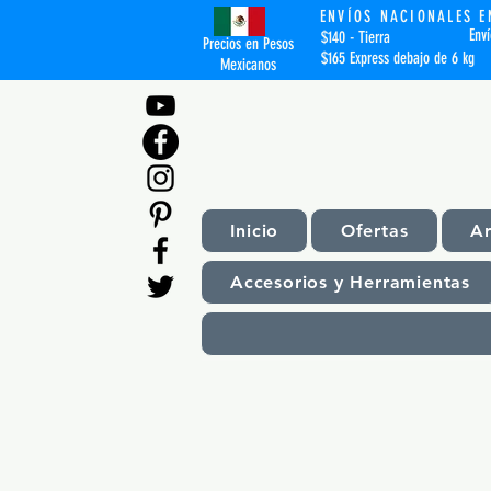
ENVÍOS NACIONALES E
Env
$140 - Tierra
Precios en Pesos
$165 Express debajo de 6 kg
Mexicanos
Inicio
Ofertas
A
Accesorios y Herramientas