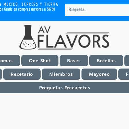
N MEXICO. EXPRESS Y TIERRA
íos Gratis en compras mayores a $1750
romas
One Shot
Bases
Botellas
Recetario
Miembros
Mayoreo
F
Preguntas Frecuentes