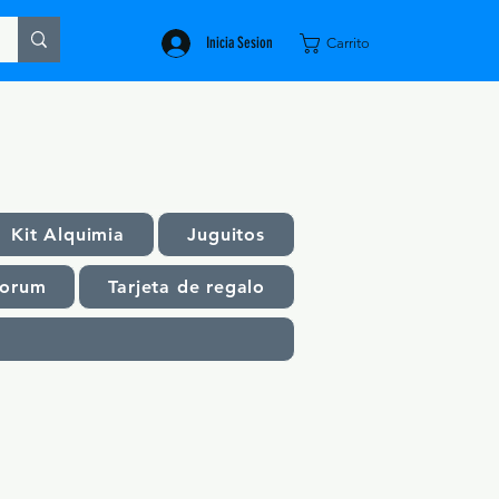
Inicia Sesion
Carrito
Kit Alquimia
Juguitos
orum
Tarjeta de regalo