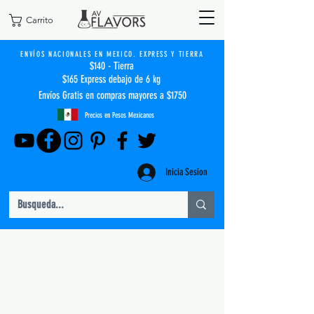
Carrito
ENVÍOS NACIONALES EN MEXICO. EXPRESS Y TIERRA
$140 - Tierra
$165 Express debajo de 6 kg
Envíos Gratis en compras mayores a $1750
Precios en Pesos Mexicanos
Inicia Sesion